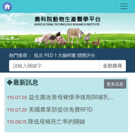
熱門搜尋：
批次
PED
1
大腸桿菌
體態評分
◆最新訊息
更多訊息
益生菌改善母豬懷孕後期與哺乳期的便秘和發炎
115.07.20
美國農業部提供免費RFID
115.07.20
降低母豬死亡率的關鍵
115.06.15