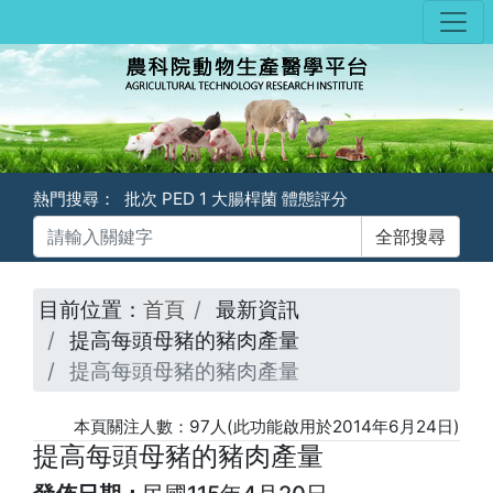
熱門搜尋：
批次
PED
1
大腸桿菌
體態評分
目前位置：
首頁
最新資訊
提高每頭母豬的豬肉產量
提高每頭母豬的豬肉產量
本頁關注人數：
97
人(此功能啟用於2014年6月24日)
提高每頭母豬的豬肉產量