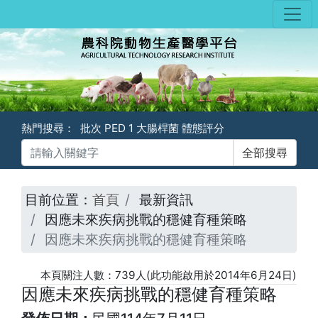
熱門搜尋：
批次
PED
1
大腸桿菌
體態評分
目前位置：
首頁
最新資訊
因應未來疾病挑戰的穩健育種策略
因應未來疾病挑戰的穩健育種策略
本頁關注人數：
739
人(此功能啟用於2014年6月24日)
因應未來疾病挑戰的穩健育種策略